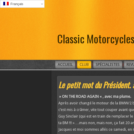
Français
Classic Motorcycle
ACCUEIL
CLUB
SPÉCIALISTES
REV
Le petit mot du Président. 
» ON THE ROAD AGAIN « , avec ma plume.
Après avoir changé le moteur de la BMW/2 bit
c’est mis à crâmer, vite tout couper avant qu
Guy Sinclair (qui est en train de remplacer l
ta BM !!! »….mais non, mais non, ça fait 20 a
Jacques et moi sommes allés ce samedi, en m