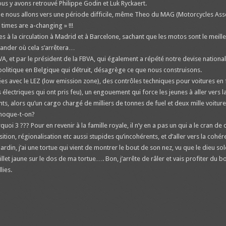
us y avons retrouvé Philippe Godin et Luk Ryckaert.
ue nous allons vers une période difficile, même Theo du MAG (Motorcycles Asso
 times are a-changing » !!!
 à la circulation à Madrid et à Barcelone, sachant que les motos sont le meille
ander où cela s’arrêtera…
 et par le président de la FBVA, qui également a répété notre devise nationale «
a politique en Belgique qui détruit, désagrège ce que nous construisons.
ées avec le LEZ (low emission zone), des contrôles techniques pour voitures en 
électriques qui ont pris feu), un engouement qui force les jeunes à aller vers l
ants, alors qu’un cargo chargé de milliers de tonnes de fuel et deux mille voitu
e moque-t-on?
uoi 3 ??? Pour en revenir à la famille royale, il n’y en a pas un qui a le cran d
sition, régionalisation etc aussi stupides qu’incohérents, et d’aller vers la cohére
jardin, j’ai une tortue qui vient de montrer le bout de son nez, vu que le dieu s
illet jaune sur le dos de ma tortue…. Bon, j’arrête de râler et vais profiter d
lies.