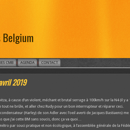
s Belgium
UES CMB
AGENDA
CONTACT
avril 2019
za, à cause d’un violent, méchant et brutal serrage à 100km/h sur la N4 (il y a 
e tout ne brûle, et aller chez Rudy pour un bon interrrupteur et réparer ceci.
e condensateur (Harley) de son Adler avec l’oeil averti de Jacques Bastiaens) me
ns que j’ai cette BM sans soucis, donc ça va quoi…
étro par souci pratique et non écologique, à l’assemblée générale de la Fédér