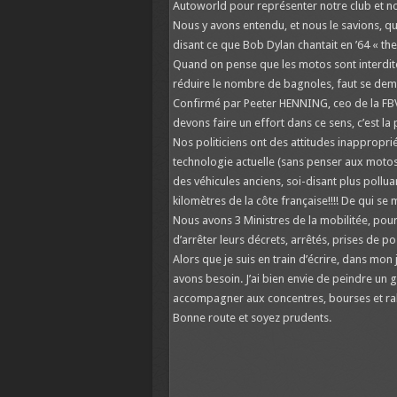
Autoworld pour représenter notre club et no
Nous y avons entendu, et nous le savions, q
disant ce que Bob Dylan chantait en ’64 « the
Quand on pense que les motos sont interdites
réduire le nombre de bagnoles, faut se dem
Confirmé par Peeter HENNING, ceo de la FBVA,
devons faire un effort dans ce sens, c’est l
Nos politiciens ont des attitudes inappropri
technologie actuelle (sans penser aux motos 
des véhicules anciens, soi-disant plus pollu
kilomètres de la côte française!!!! De qui s
Nous avons 3 Ministres de la mobilitée, pourq
d’arrêter leurs décrets, arrêtés, prises de po
Alors que je suis en train d’écrire, dans mon 
avons besoin. J’ai bien envie de peindre un g
accompagner aux concentres, bourses et ral
Bonne route et soyez prudents.