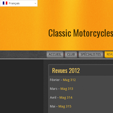
Français
Classic Motorcycle
ACCUEIL
CLUB
SPÉCIALISTES
REV
Revues 2012
Février –
Mag 312
Mars –
Mag 313
Avril –
Mag 314
Mai –
Mag 315