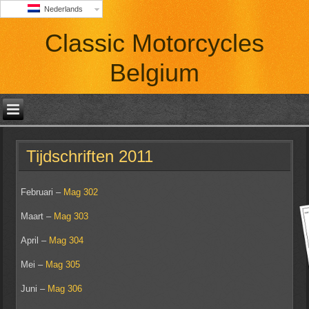
Nederlands
Classic Motorcycles
Belgium
Tijdschriften 2011
Februari –
Mag 302
Maart –
Mag 303
April –
Mag 304
Mei –
Mag 305
Juni –
Mag 306